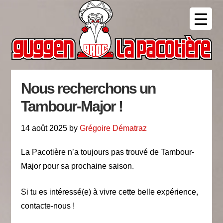
Skip
Main
Skip
Skip
Skip
Skip
to
to
to
to
links
navigation
primary
content
primary
footer
navigation
sidebar
Nous recherchons un
Tambour-Major !
14 août 2025
by
Grégoire Dématraz
La Pacotière n’a toujours pas trouvé de Tambour-
Major pour sa prochaine saison.
Si tu es intéressé(e) à vivre cette belle expérience,
contacte-nous !